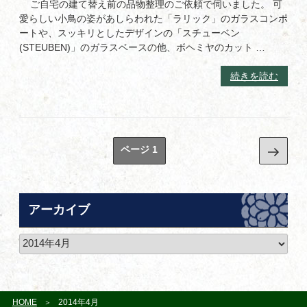
お
ご自宅の建て替え前の品物整理のご依頼で伺いました。 可
の
像
譲
愛らしい小鳥の姿があしらわれた「ラリック」のガラスコンポ
や
り
ートや、スッキリとしたデザインの「スチューベン
置
頂
(STEUBEN)」のガラスベースの他、ボヘミヤのカット …
時
き
計
ま
“東
続きを読む
な
し
京
ど
た”
都
を
の
墨
お
田
譲
投
次
区
ページ
1
り
稿
で
の
頂
「ラ
ナ
ペ
き
リ
ビ
ま
ー
ッ
アーカイブ
し
ゲ
ジ
ク
た”
ー
（Lalique）」
の
ア
シ
や
ー
ョ
「ス
カ
チ
ン
イ
ュ
ブ
HOME
2014年4月
ー