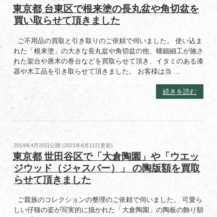
で
稿
東京都 台東区で根来塗の長丸盆や角切盆を
調
日:
「桂
買い取らせて頂きました
の
光
ガ
春」
ラ
ご不用品の買取と引き取りのご依頼で伺いました。 使い込ま
の
ス
れた「根来塗」の大きな長丸盆や角切盆の他、螺鈿細工が施さ
彫
コ
れた架台や唐木の巻台などを買取らせて頂き、イタミのある漆
金
ン
器や木工品を引き取らせて頂きました。 お客様は当 …
額
ポ
を
ー
“東
続きを読む
お
ト
京
譲
を
都
り
買
台
頂
取
東
き
ら
区
投
2014年4月25日
公開 (
2021年8月11日
更新)
ま
せ
で
稿
東京都 世田谷区で「大倉陶園」や「ウエッ
し
て
日:
根
ジウッド（ジャスパー）」 の陶版額を買取
た”
頂
来
の
らせて頂きました
き
塗
ま
の
ご親族のコレクションの整理のご依頼で伺いました。 可愛ら
し
長
しい仔猫の姿が写実的に描かれた「大倉陶園」の陶板の飾り額
た”
丸