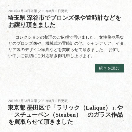
お
ド
客
投
2014年4月24日
公開 (
2021年8月11日
更新)
（ジ
様
稿
埼玉県 深谷市でブロンズ像や置時計などを
ャ
日:
か
お譲り頂きました
ス
ら
パ
宅
ー）」
コレクションの整理のご依頼で伺いました。 女性像や馬な
配
の
どのブロンズ像や、機械式の置時計の他、シャンデリア、イタ
買
陶
リア製のデザイン家具などを買取らせて頂きました。 お忙し
取
版
い中、ご親切にご対応頂き御礼申し上げます。 …
で
額
「笹
を
“埼
続きを読む
島
買
玉
喜
取
県
平」
ら
深
の
せ
谷
木
て
市
投
2014年4月23日
公開 (
2021年8月11日
更新)
版
頂
で
稿
東京都 墨田区で「ラリック（Lalique）」や
画
き
日:
ブ
「スチューベン（Steuben）」のガラス作品
を
ま
ロ
再
を買取らせて頂きました
し
ン
度
た”
ズ