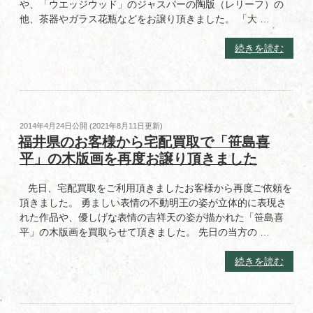
や、「ウエッジウッド」のジャスパーの陶版（レリーフ）の
の
盆
他、茶器やガラス花瓶などをお譲り頂きました。 「大 …
や
角
“東
続きを読む
切
京
盆
都
を
世
買
田
い
谷
取
投
2014年4月24日
公開 (
2021年8月11日
更新)
区
稿
福井県のお客様から宅配買取で「笹島喜
ら
日:
で
せ
平」の木版画を再度お譲り頂きました
「大
て
倉
頂
先日、宅配買取をご利用頂きましたお客様から再度ご依頼を
陶
き
頂きました。 勇ましい表情の不動明王の姿が立体的に表現さ
園」
ま
れた作品や、優しげな表情の吉祥天の姿が描かれた「笹島喜
や
し
平」の木版画を買取らせて頂きました。 先日の当方の …
「ウ
た”
エ
の
“福
続きを読む
ッ
井
ジ
県
ウ
の
ッ