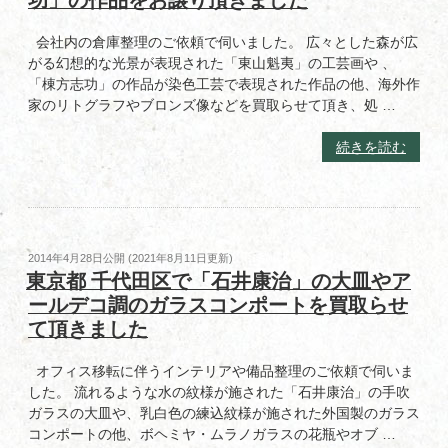
功」の作品をお譲り頂きました
ー
取
ト
ら
会社内の倉庫整理のご依頼で伺いました。 広々とした森が広
レ
せ
がる幻想的な光景が表現された「東山魁夷」の工芸画や 、
ッ
て
「棟方志功」の作品が染色工芸で表現された作品の他、海外作
ク」
頂
家のリトグラフやブロンズ像などを買取らせて頂き、処 …
や
き
「バ
ま
“東
続きを読む
ラ
し
京
デ
た”
都
ィ
の
渋
エ」
谷
の
区
投
2014年4月28日
公開 (
2021年8月11日
更新)
作
で
稿
東京都 千代田区で「石井康治」の大皿やア
品
日:
「東
ールデコ調のガラスコンポートを買取らせ
を
山
お
て頂きました
魁
譲
夷」
り
オフィス移転に伴うインテリアや備品整理のご依頼で伺いま
や
頂
した。 流れるような水の紋様が施された「石井康治」の手吹
「棟
き
ガラスの大皿や、乳白色の練込紋様が施された外国製のガラス
方
ま
コンポートの他、ボヘミヤ・ムラノガラスの花瓶やオブ …
志