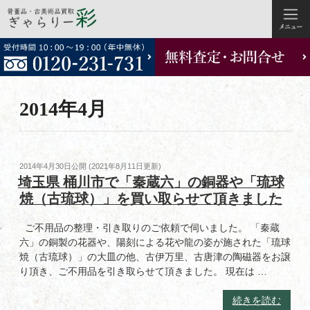
コ
ン
テ
ン
ツ
2014年4月
へ
ス
キ
ッ
投
2014年4月30日
公開 (
2021年8月11日
更新)
プ
稿
埼玉県 桶川市で「秦蔵六」の銅器や「琉球
日:
焼（古琉球）」を買い取らせて頂きました
ご不用品の整理・引き取りのご依頼で伺いました。 「秦蔵
六」の銅製の花器や、陽刻による花や龍の姿が施された「琉球
焼（古琉球）」の大皿の他、古伊万里、古唐津の陶磁器をお譲
り頂き、ご不用品を引き取らせて頂きました。 現在は …
“埼
続きを読む