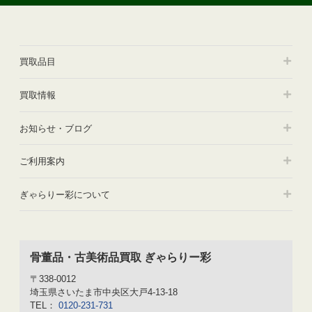
ベ
ン
（Steuben）」
の
買取品目
ガ
ラ
買取情報
ス
作
お知らせ・ブログ
品
を
買
ご利用案内
取
ら
ぎゃらりー彩について
せ
て
頂
き
骨董品・古美術品買取 ぎゃらりー彩
ま
し
〒338-0012
た”
埼玉県さいたま市中央区大戸4-13-18
TEL：
0120-231-731
の