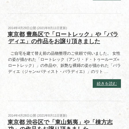
玉
県
桶
川
市
投
2014年4月29日
公開 (
2021年8月11日
更新)
で
稿
東京都 豊島区で「ロートレック」や「バラ
日:
「秦
ディエ」の作品をお譲り頂きました
蔵
六」
ご自宅を建て替え前の品物整理のご依頼で伺いました。 女性
の
の姿が描かれた「ロートレック（アンリ・ド・トゥールーズ=
銅
ロートレック）」の作品や、妖艶な裸婦の姿が描かれた「バラ
器
ディエ（ジャン=バティスト・バラディエ）」のリト …
や
「琉
“東
続きを読む
球
京
焼
都
（古
豊
琉
島
球）」
区
投
2014年4月28日
公開 (
2021年8月11日
更新)
を
で
稿
東京都 渋谷区で「東山魁夷」や「棟方志
買
日:
「ロ
い