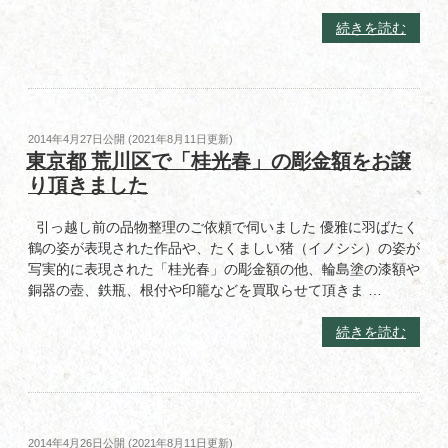
し
功」
た”
“東
続きを読む
の
の
京
作
都
品
千
を
代
お
田
譲
投
2014年4月27日
公開 (
2021年8月11日
更新)
区
稿
東京都 荒川区で「桂光春」の彫金額をお譲
り
日:
で
頂
り頂きました
「石
き
井
ま
引っ越し前の品物整理のご依頼で伺いました 優雅に羽ばたく
康
し
鶴の姿が表現された作品や、たくましい猪（イノシシ）の姿が
治」
た”
写実的に表現された「桂光春」の彫金額の他、輪島塗の漆額や
の
の
銅器の壺、鉄瓶、根付や印籠などを買取らせて頂きま …
大
皿
“東
続きを読む
や
京
ア
都
ー
荒
ル
川
デ
区
投
2014年4月26日
公開 (
2021年8月11日
更新)
コ