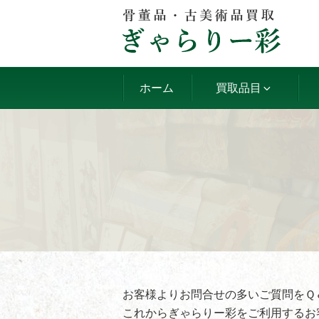
コ
ン
テ
ン
ツ
ホーム
買取品目
へ
ス
キ
ッ
プ
お客様よりお問合せの多いご質問をＱ
これからぎゃらりー彩をご利用するお