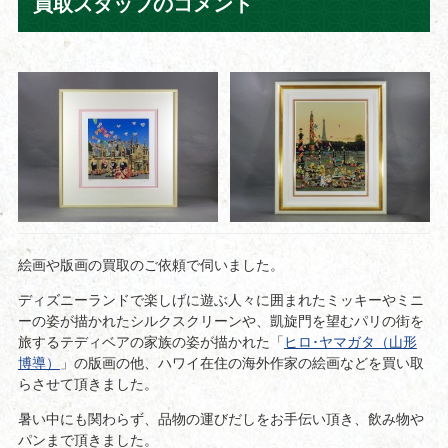
買取スタッフのコメント
絵画や版画の買取のご依頼で伺いました。
ディズニーランドで楽しげに遊ぶ人々に囲まれたミッキーやミニ
ーの姿が描かれたシルクスクリーンや、凱旋門を望むパリの街を
旅するテディベアの家族の姿が描かれた「
ヒロ･ヤマガタ（山形
博導）
」の版画の他、ハワイ在住の海外作家の絵画などを買い取
らさせて頂きました。
暑い中にも関わらず、品物の運びだしをお手伝い頂き、飲み物や
パンまで頂きました。