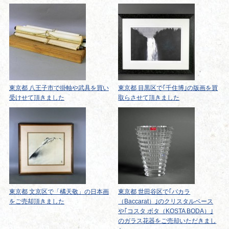
東京都 八王子市で掛軸や武具を買い
東京都 目黒区で｢千住博｣の版画を買
受けせて頂きました
取らさせて頂きました
東京都 文京区で「橘天敬」の日本画
東京都 世田谷区で｢バカラ
をご売却頂きました
（Baccarat）｣のクリスタルベース
や｢コスタ ボタ（KOSTA BODA）｣
のガラス花器をご売却いただきまし