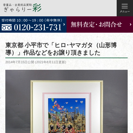
コ
ン
テ
ン
ツ
東京都 小平市で「ヒロ･ヤマガタ（山形博
へ
導）」作品などをお譲り頂きました
ス
投
2014年7月15日
公開 (
2021年8月11日
更新)
キ
稿
ッ
日:
プ