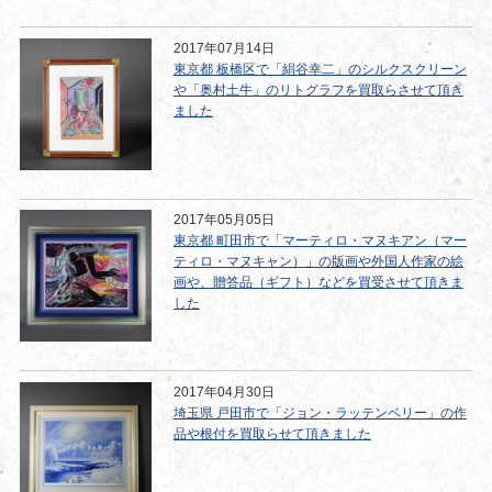
2017年07月14日
東京都 板橋区で「絹谷幸二」のシルクスクリーン
や「奥村土牛」のリトグラフを買取らさせて頂き
ました
2017年05月05日
東京都 町田市で「マーティロ・マヌキアン（マー
ティロ・マヌキャン）」の版画や外国人作家の絵
画や、贈答品（ギフト）などを買受させて頂きま
した
2017年04月30日
埼玉県 戸田市で「ジョン・ラッテンベリー」の作
品や根付を買取らせて頂きました