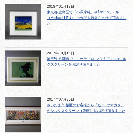
2018年01月13日
東京都 豊島区で「小澤摩純」や｢マイケル･ルー
（Michael LEU）｣の作品を買取らさせて頂きまし
た
2017年10月16日
埼玉県 八潮市で「マーティロ･マヌキアン｣のシル
クスクリーンをお譲り頂きました
2017年07月30日
さいたま市 桜区のお客様から「ヒロ･ヤマガタ」
のシルクスクリーン（版画）をお譲り頂きました