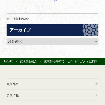
た
カ
買取事例紹介
テ
ゴ
アーカイブ
リ
ー
ア
ー
カ
イ
ブ
HOME
買取事例紹介
東京都 小平市で「ヒロ･ヤマガタ（山形博導）」作品などをお譲り頂きました
買取品目
買取情報