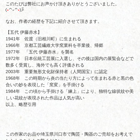
このたびは弊社にお声かけ頂きありがとうございました。
なお、作者の経歴を下記に紹介させて頂きます。
【五代 伊藤赤水】
1941年 佐渡（旧相川町）に生まれる
1966年 京都工芸繊維大学窯業科を卒業後、帰郷
1977年 「五代 伊藤赤水」を襲名
1972年 日本伝統工芸展に入選し、その後は国内の展覧会などで
数多く受賞し、海外でも高く評価される
2003年 重要無形文化財保持者（人間国宝）に認定
1968年 この時期から炎の当たり方によって生まれる赤と黒の色
合いの妙を表現した「窯変」を手掛ける
1984年 この頃から手掛ける「練上」により、独特な線状紋や美
しい花紋が表現された作品は人気が高い
以上、略歴引用
この作家のお品や埼玉県川口市で陶芸・陶器のご売却をお考えで