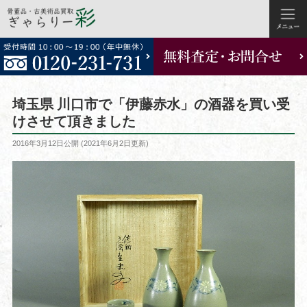
コ
ン
テ
ン
ツ
埼玉県 川口市で「伊藤赤水」の酒器を買い受
へ
けさせて頂きました
ス
投
2016年3月12日
公開 (
2021年6月2日
更新)
キ
稿
ッ
日:
プ