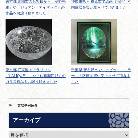
東京都 青梅市のお客様から「安野光
神奈川県 相模原市で絵画（油絵）や
雅」や「ジョアン・アイザック」の
陶磁器を買い取らせて頂きました
作品をお譲り頂きました
東京都 江東区で「ラリック
千葉県 習志野市で「デビット・ミラ
（LALIQUE）」や「佐藤潤四郎」の
ー」の版画を買い受けさせて頂きま
ガラス作品をお譲り頂きました
した
カ
買取事例紹介
テ
ゴ
アーカイブ
リ
ー
ア