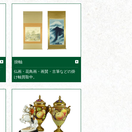
掛軸
作
仏画・花鳥画・画賛・古筆などの掛
け軸買取中。