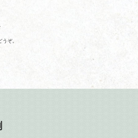
格
どうぞ。
例