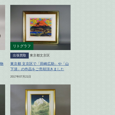
リトグラフ
出張買取
東京都文京区
物
東京都 文京区で「田崎広助」や「山
下清」の作品をご売却頂きました
2017年07月21日