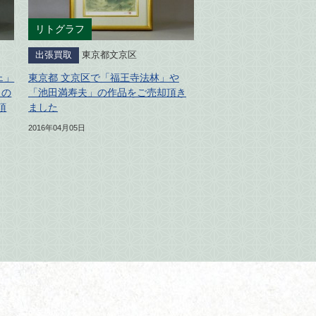
リトグラフ
出張買取
東京都文京区
ェ」
東京都 文京区で「福王寺法林」や
」の
「池田満寿夫」の作品をご売却頂き
頂
ました
2016年04月05日