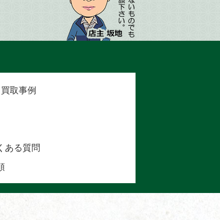
 買取事例
くある質問
頼