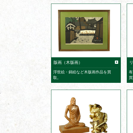
版画（木版画）
浮世絵・錦絵など木版画作品を買
有
取。
買