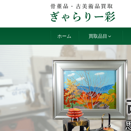
コ
ン
テ
ン
ツ
ホーム
買取品目
へ
ス
キ
ッ
プ