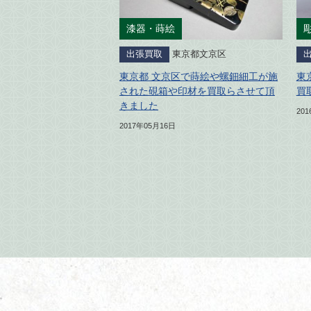
漆器・蒔絵
出張買取
東京都文京区
東京都 文京区で蒔絵や螺鈿細工が施
東
された硯箱や印材を買取らさせて頂
買
きました
20
2017年05月16日