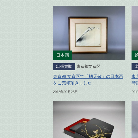
日本画
出張買取
東京都文京区
東京都 文京区で「橘天敬」の日本画
東
をご売却頂きました
時
2018年02月25日
20