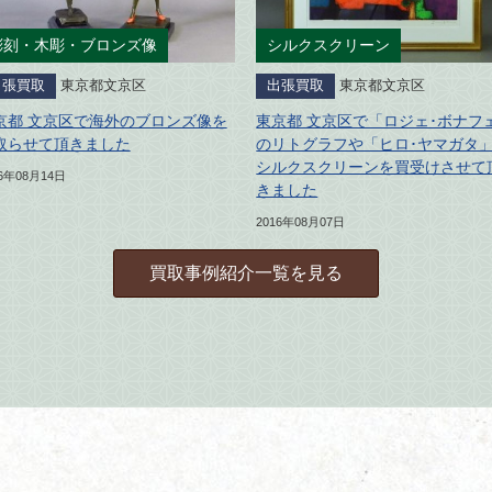
彫刻・木彫・ブロンズ像
シルクスクリーン
出張買取
東京都文京区
出張買取
東京都文京区
京都 文京区で海外のブロンズ像を
東京都 文京区で「ロジェ･ボナフ
取らせて頂きました
のリトグラフや「ヒロ･ヤマガタ
シルクスクリーンを買受けさせて
16年08月14日
きました
2016年08月07日
買取事例紹介一覧を見る