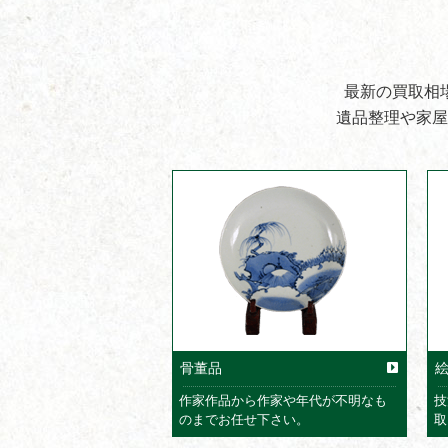
最新の買取相
遺品整理や家屋
骨董品
作家作品から作家や年代が不明なも
技
のまでお任せ下さい。
取