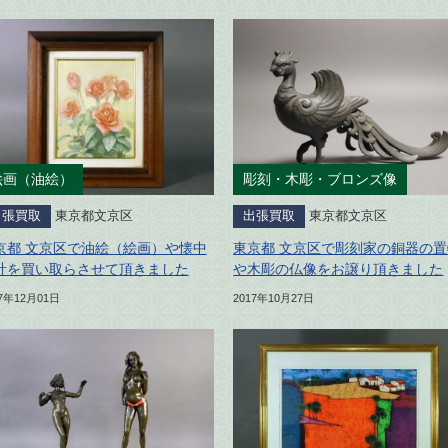
絵画（油絵）
彫刻・木彫・ブロンズ像
出張買取
東京都文京区
出張買取
東京都文京区
京都 文京区で油絵（絵画）や懐中
東京都 文京区で彫刻家の銅器の置
計を買い取らさせて頂きました
や木彫の仏像をお譲り頂きました
17年12月01日
2017年10月27日