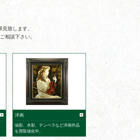
拝見致します。
ご相談下さい。
洋画
本
油彩、水彩、テンペラなど洋画作品
を買取強化中。