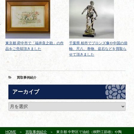
東京都 府中市で「福井良之助」の作
千葉県 柏市でブロンズ像や中国の掛
品をご売却頂きました
軸、尺八、巻物、盆石などを買取ら
せて頂きました
カ
買取事例紹介
テ
ゴ
アーカイブ
リ
ー
ア
ー
カ
イ
ブ
HOME
買取事例紹介
東京都 中野区で油絵（桐野江節雄）や陶磁器（今泉今右衛門）をご売却頂きました