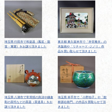
埼玉県 行田市で和楽器（鳳笙・龍
東京都 東久留米市で「井堂雅夫」の
笛・篳篥）をお譲り頂きました
木版画や「リチャード･ジノリ」作
品を買い取らせて頂きました
埼玉県 八潮市で常滑焼の急須や鎌倉
埼玉県 幸手市で「小野拍子」や「館
彫の茶托などの茶器（茶道具）をお
林源右衛門」の作品を買取らせて頂
譲り頂きました
きました