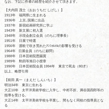
なお、下記に作者の経歴を紹介させて頂きます。
【大内田 茂士（おおうちだ しげし）】
1913年 福岡県に生まれる
1936年 上京､国展に出品
1937年 新宿絵画研究所に学ぶ
1943年 新文展に初入選
1948年 示現会創立会員（のちに理事長）
1951年 日展で特選
1956年 渡欧で吹き荒れたｱﾝﾌｫﾙﾒﾙの影響を受ける
1964年 日展会員（のちに顧問）
1988年 日本芸術院恩賜賞
1989年 勲四等旭日小授章
1990年 日本芸術院会員 1994年 東京で死去（80才）
以上、略歴引用
【前田 真一（まえだ しんいち）】
明治34年 東京に生れる
大正10年 太平洋美術学校に入学し、中村不折、満谷国四郎等の
指導を受ける。
大正14年 太平洋美術学校を卒業し、間もなく同校の指導員とな
る