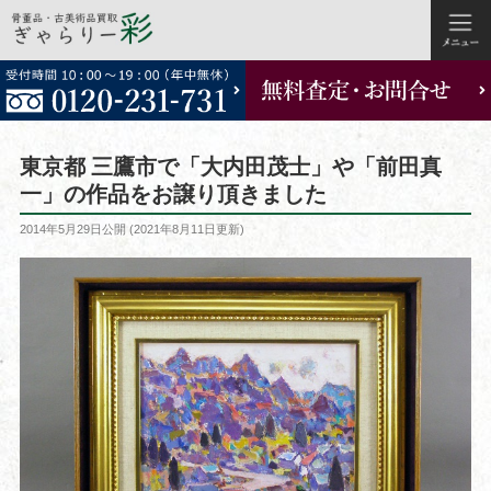
コ
ン
テ
ン
ツ
東京都 三鷹市で「大内田茂士」や「前田真
へ
一」の作品をお譲り頂きました
ス
投
2014年5月29日
公開 (
2021年8月11日
更新)
キ
稿
ッ
日:
プ