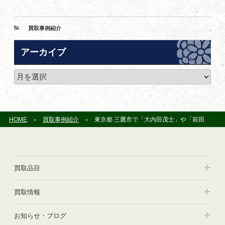
カ
買取事例紹介
テ
ゴ
アーカイブ
リ
ー
ア
ー
カ
イ
ブ
HOME
買取事例紹介
東京都 三鷹市で「大内田茂士」や「前田真一」の作品をお譲り頂きました
買取品目
買取情報
お知らせ・ブログ