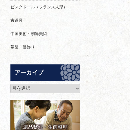
ビスクドール（フランス人形）
古道具
中国美術・朝鮮美術
帯留・髪飾り
アーカイブ
ア
ー
カ
イ
ブ