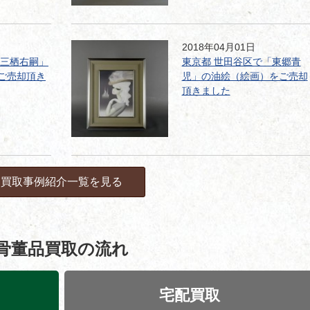
2018年04月01日
「三栖右嗣」
東京都 世田谷区で「東郷青
ご売却頂き
児」の油絵（絵画）をご売却
頂きました
買取事例紹介一覧を見る
骨董品買取の流れ
宅配買取