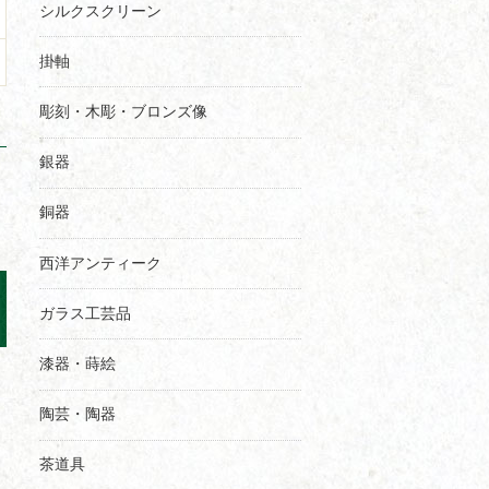
シルクスクリーン
掛軸
彫刻・木彫・ブロンズ像
銀器
銅器
西洋アンティーク
ガラス工芸品
漆器・蒔絵
陶芸・陶器
茶道具