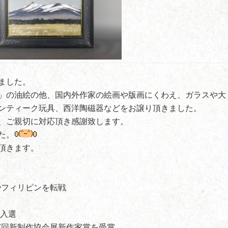
ました。
」の油絵の他、国内外作家の絵画や版画にくわえ、ガラスや大
ンティーク玩具、西洋陶磁器などをお譲り頂きました。
、ご親切に対応頂き感謝致します。
た。
頂きます。
やフィリピンを転戦
初入選
27回新制作協会展新作家賞を受賞