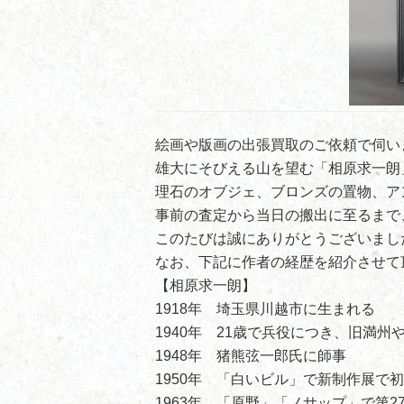
絵画や版画の出張買取のご依頼で伺い
雄大にそびえる山を望む「相原求一朗
理石のオブジェ、ブロンズの置物、ア
事前の査定から当日の搬出に至るまで
このたびは誠にありがとうございまし
なお、下記に作者の経歴を紹介させて
【相原求一朗】
1918年 埼玉県川越市に生まれる
1940年 21歳で兵役につき、旧満州
1948年 猪熊弦一郎氏に師事
1950年 「白いビル」で新制作展で
1963年 「原野」「ノサップ」で第