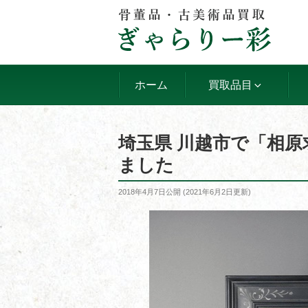
コ
ン
テ
ン
ツ
ホーム
買取品目
へ
ス
キ
埼玉県 川越市で「相
ッ
ました
プ
投
2018年4月7日
公開 (
2021年6月2日
更新)
稿
日: