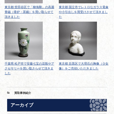
東京都 世田谷区で「柳海剛」の高麗
東京都 国立市でレトロなガラス電傘
青磁（香炉・茶碗）を買い取らせて
や小引出しを買受けさせて頂きまし
頂きました
た
千葉県 松戸市で安藤七宝の花瓶やア
東京都 目黒区で大理石の胸像（少女
クセサリーを買い取さらせて頂きま
像）をご売却いただきました
した
カ
買取事例紹介
テ
ゴ
アーカイブ
リ
ー