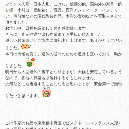
フランス人形・日本人形、こけし、絵画の他、国内外の家具（飾
り棚・小引出・収納箱）、玩具、西洋アンティーク・インテリ
ア、備前焼などの現代陶芸作品、木彫の置物などを買取らさせて
頂きました。
お忙し中、日程を調整して頂き感謝致します。
さらに、査定や運び出し作業までお手伝い頂きました。
優しいお気遣いとご協力に御礼申し上げます。ありがとうござい
ました。
本日は天候も良く、連休の谷間のためか道路も空いており、助か
りました。
明日から大型連休の後半となりますが、天候も安定しているよう
なので、各地の行楽地は混雑するかもしれません。
渋滞などにも遭遇することになると思いますが、安全第一で頑張
りたいと思います。
この作家のお品や東京都中野区でビスクドール（フランス人形）