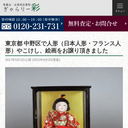
コ
ン
テ
ン
ツ
東京都 中野区で人形（日本人形・フランス人
へ
形）やこけし、絵画をお譲り頂きました
ス
投
2017年5月2日
公開 (
2021年6月2日
更新)
キ
稿
ッ
日:
プ