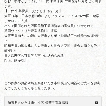
なお、参考として下記に｢二代 中島保美｣の略歴を紹介させて頂き
ます。
【二代 中島保美 (なかじま やすみ) 】
大正14年、日本政府の命によりフランス、スイスの2カ国に遊学
しサロンに入賞
パリで開催された万国美術工芸博覧会の審査員に任命される
英国ヴィクトリヤ帝室博物館に収蔵
大正天皇御大礼の際に大坂市より献上純銀鋳工の帆船の依頼･献
上
昭和天皇の御大礼にも大坂市より彫金大花瓶、彫金大衝立を依
頼･献上
皇太后陛下の茶具等も宮中に納められる
以上、略歴引用
この作家のお品や埼玉県さいたま市中央区で銅器のご売却をお考
えでしたらこちらもご覧ください。
埼玉県さいたま市中央区 骨董品買取情報