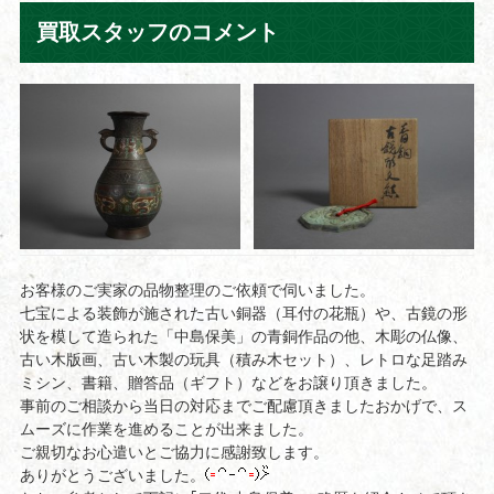
買取スタッフのコメント
お客様のご実家の品物整理のご依頼で伺いました。
七宝による装飾が施された古い銅器（耳付の花瓶）や、古鏡の形
状を模して造られた「中島保美」の青銅作品の他、木彫の仏像、
古い木版画、古い木製の玩具（積み木セット）、レトロな足踏み
ミシン、書籍、贈答品（ギフト）などをお譲り頂きました。
事前のご相談から当日の対応までご配慮頂きましたおかげで、ス
ムーズに作業を進めることが出来ました。
ご親切なお心遣いとご協力に感謝致します。
ありがとうございました。