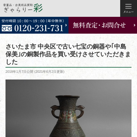
コ
ン
テ
ン
ツ
さいたま市 中央区で古い七宝の銅器や｢中島
へ
保美｣の銅製作品を買い受けさせていただきま
ス
した
キ
ッ
投
2018年1月7日
公開 (
2021年6月2日
更新)
稿
プ
日: