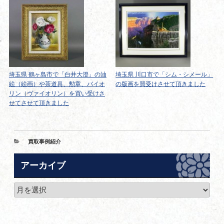
埼玉県 鶴ヶ島市で「白井大澄」の油
埼玉県 川口市で「シム・シメール」
絵（絵画）や茶道具、勲章、バイオ
の版画を買受けさせて頂きました
リン（ヴァイオリン）を買い受けさ
せてさせて頂きました
カ
買取事例紹介
テ
ゴ
アーカイブ
リ
ー
ア
ー
カ
イ