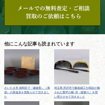
他にこんな記事も読まれています
さいたま市 浦和区で「鎌倉彫」（漆
埼玉県 所沢市で象嵌細工や蒔絵が施
器）の茶道具を買取らせて頂きまし
された鼈甲の櫛･笄（髪飾り）を買
た
い受けさせて頂きました