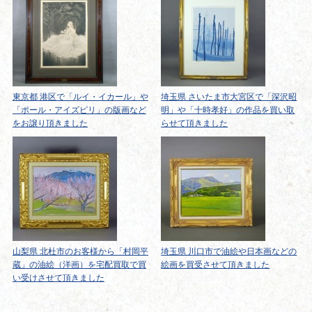
東京都 港区で「ルイ・イカール」や
埼玉県 さいたま市大宮区で「深沢昭
「ポール・アイズピリ」の版画など
明」や「十時孝好」の作品を買い取
をお譲り頂きました
らせて頂きました
山梨県 北杜市のお客様から「村岡平
埼玉県 川口市で油絵や日本画などの
蔵」の油絵（洋画）を宅配買取で買
絵画を買受させて頂きました
い受けさせて頂きました