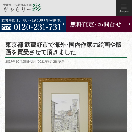
コ
ン
テ
ン
ツ
東京都 武蔵野市で海外･国内作家の絵画や版
へ
画を買受させて頂きました
ス
投
2017年10月28日
公開 (
2021年6月2日
更新)
キ
稿
ッ
日:
プ