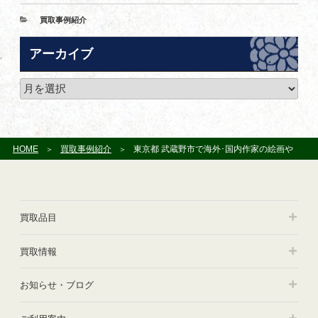
カ
買取事例紹介
テ
ゴ
アーカイブ
リ
ー
ア
ー
カ
イ
ブ
HOME
買取事例紹介
東京都 武蔵野市で海外･国内作家の絵画や版画を買受させて頂きました
買取品目
買取情報
お知らせ・ブログ