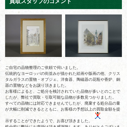
買取スタッフのコメント
ご自宅の品物整理のご依頼で伺いました。
伝統的なヨーロッパの街並みが描かれた絵画や版画の他、クリス
タルガラスの置物・オブジェ、洋食器、陶磁器の花瓶や香炉、銅
器の置物などをお譲り頂きました。
お客様によると、ご処分を検討されていた品物が多いとのことで
したが、弊社で買取・引取可能な品物が多数見つかりました。
すべての品物には対応できませんでしたが、廃棄する処分品の量
が大幅に削減できるとともに、お客様の予想以上の買取金額を提
示することができたようで、お喜び頂きました。
処分前に弊社にお声掛け頂き感謝致します。ありがとうございま