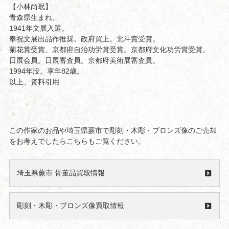
【小林尚珉】
青森県生まれ。
1941年文展入選。
奉祝文展出品作推奨。政府買上。北斗賞受賞。
菊花賞受賞。京都府自治功労賞受賞。京都府文化功労賞受賞。
日展会員。日展審査員。京都府美術展審査員。
1994年没。享年82歳。
以上、資料引用
この作家のお品や埼玉県蕨市で彫刻・木彫・ブロンズ像のご売却
をお考えでしたらこちらもご覧ください。
埼玉県蕨市 骨董品買取情報
彫刻・木彫・ブロンズ像買取情報