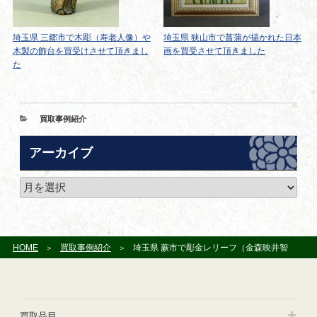
埼玉県 三郷市で木彫（寿老人像）や
埼玉県 狭山市で菖蒲が描かれた日本
木製の飾台を買受けさせて頂きまし
画を買受させて頂きました
た
カ
買取事例紹介
テ
ゴ
アーカイブ
リ
ー
ア
ー
カ
イ
ブ
HOME
買取事例紹介
埼玉県 蕨市で彫金レリーフ（金森映井智・小林尚珉）を買い取らせて頂きました
買取品目