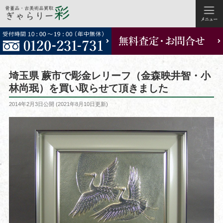
コ
ン
テ
ン
ツ
埼玉県 蕨市で彫金レリーフ（金森映井智・小
へ
林尚珉）を買い取らせて頂きました
ス
投
2014年2月3日
公開 (
2021年8月10日
更新)
キ
稿
ッ
日:
プ