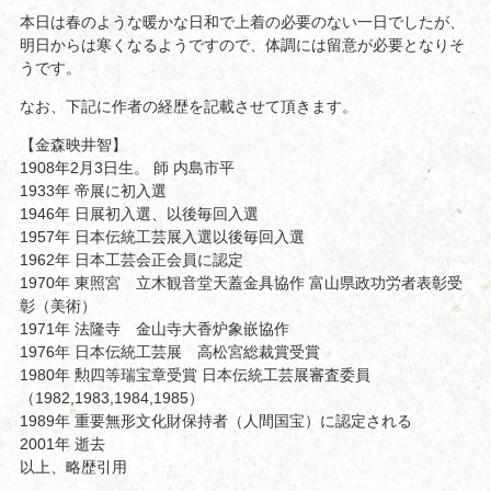
本日は春のような暖かな日和で上着の必要のない一日でしたが、
明日からは寒くなるようですので、体調には留意が必要となりそ
うです。
なお、下記に作者の経歴を記載させて頂きます。
【金森映井智】
1908年2月3日生。 師 内島市平
1933年 帝展に初入選
1946年 日展初入選、以後毎回入選
1957年 日本伝統工芸展入選以後毎回入選
1962年 日本工芸会正会員に認定
1970年 東照宮 立木観音堂天蓋金具協作 富山県政功労者表彰受
彰（美術）
1971年 法隆寺 金山寺大香炉象嵌協作
1976年 日本伝統工芸展 高松宮総裁賞受賞
1980年 勲四等瑞宝章受賞 日本伝統工芸展審査委員
（1982,1983,1984,1985）
1989年 重要無形文化財保持者（人間国宝）に認定される
2001年 逝去
以上、略歴引用