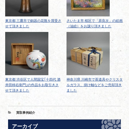
東京都 三鷹市で銅器の花瓶を買受さ
さいたま市 桜区で「原良次」の絵画
せて頂きました
（油絵）をお譲り頂きました
東京都 渋谷区で人間国宝｢十四代 酒
神奈川県 川崎市で茶道具やクリスタ
井田柿右衛門｣の作品をお取引きさ
ルガラス、掛け軸などをご売却頂き
せて頂きました
ました
カ
買取事例紹介
テ
ゴ
アーカイブ
リ