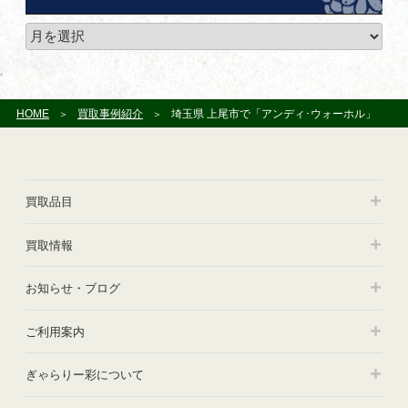
ー
ア
ー
カ
イ
ブ
HOME
買取事例紹介
埼玉県 上尾市で「アンディ･ウォーホル」や「ヒロ・ヤマガタ」の版画をお譲り頂きました
買取品目
買取情報
お知らせ・ブログ
ご利用案内
ぎゃらりー彩について