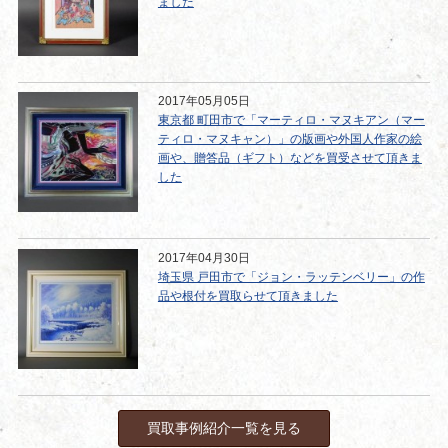
ました
2017年05月05日
東京都 町田市で「マーティロ・マヌキアン（マー
ティロ・マヌキャン）」の版画や外国人作家の絵
画や、贈答品（ギフト）などを買受させて頂きま
した
2017年04月30日
埼玉県 戸田市で「ジョン・ラッテンベリー」の作
品や根付を買取らせて頂きました
買取事例紹介一覧を見る