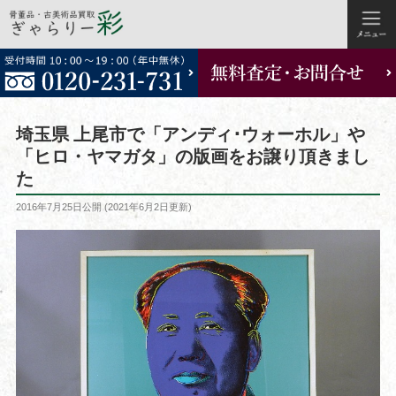
コ
ン
テ
ン
ツ
埼玉県 上尾市で「アンディ･ウォーホル」や
へ
「ヒロ・ヤマガタ」の版画をお譲り頂きまし
ス
た
キ
ッ
投
2016年7月25日
公開 (
2021年6月2日
更新)
稿
プ
日: