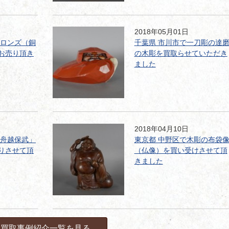
2018年05月01日
ブロンズ（銅
千葉県 市川市で一刀彫の達
お売り頂き
の木彫を買取らせていただき
ました
2018年04月10日
「舟越保武」
東京都 中野区で木彫の布袋
りさせて頂
（仏像）を買い受けさせて頂
きました
買取事例紹介一覧を見る