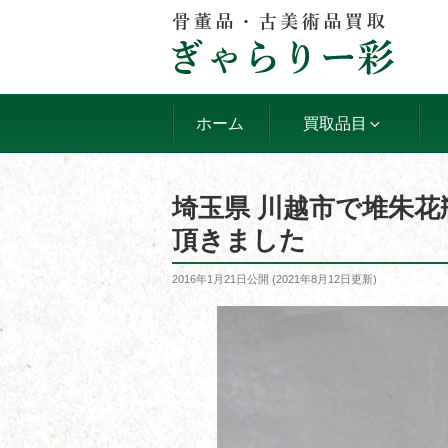
コ
ン
テ
ン
ツ
ホーム
買取品目
へ
ス
キ
埼玉県 川越市で堆朱
ッ
頂きました
プ
投
2016年1月21日
公開 (
2021年8月12日
更新)
稿
日: