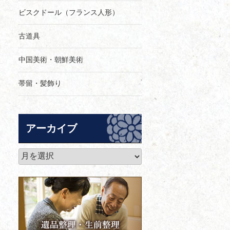
ビスクドール（フランス人形）
古道具
中国美術・朝鮮美術
帯留・髪飾り
アーカイブ
ア
ー
カ
イ
ブ