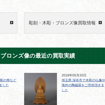
彫刻・木彫・ブロンズ像買取情報
・ブロンズ像の最近の買取実績
2018年05月20日
木彫の熊など
埼玉県 深谷市で木彫の仏像
ました
海外の陶磁器をご売却頂きま
した