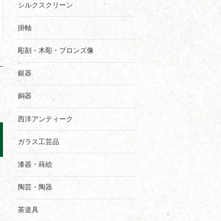
シルクスクリーン
掛軸
彫刻・木彫・ブロンズ像
銀器
銅器
西洋アンティーク
ガラス工芸品
漆器・蒔絵
陶芸・陶器
茶道具