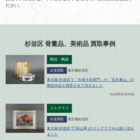
ださい。
杉並区 骨董品、美術品 買取事例
陶芸・陶器
出張買取
東京都杉並区
東京都 杉並区で「今泉今右衛門」や「宮永東山」の
陶芸作品を買受させて頂きました
2018年03月23日
リトグラフ
出張買取
東京都杉並区
東京都 杉並区で｢杉山寧｣のリトグラフをお譲り頂き
ました