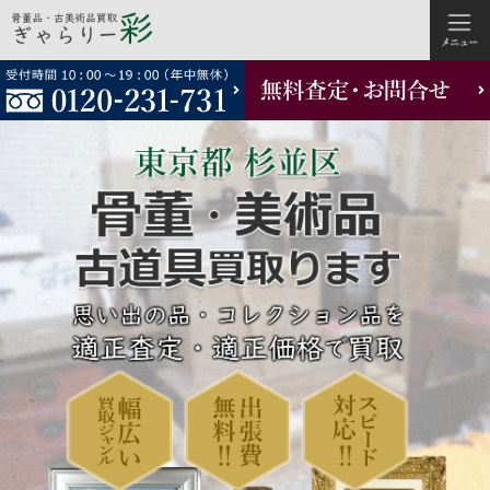
コ
ン
テ
ン
ツ
へ
ス
キ
ッ
プ