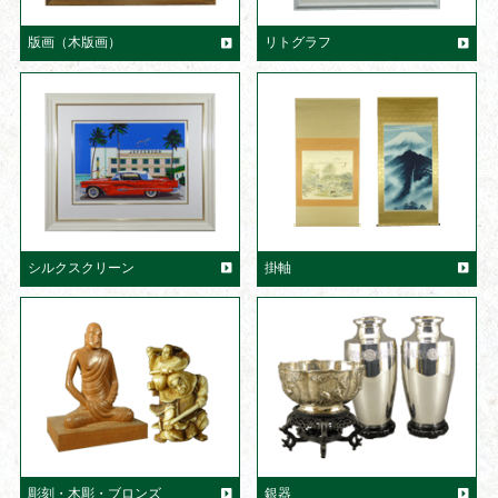
版画（木版画）
リトグラフ
シルクスクリーン
掛軸
彫刻・木彫・ブロンズ
銀器