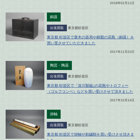
2018年02月11日
銅器
出張買取
東京都杉並区
東京都 杉並区で唐木の器局や銅製の花瓶（銅器）を
買い受させていただきました
2017年11月22日
陶芸・陶器
出張買取
東京都杉並区
東京都 杉並区で「深川製磁｣の花瓶やトロフィー
（ゴルフコンペ）などを買い受けさせて頂きました
2017年10月14日
掛軸
出張買取
東京都杉並区
東京都 杉並区で掛軸や刺繍額を買い受けさせ頂きま