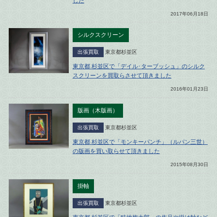
した
2017年06月18日
シルクスクリーン
出張買取
東京都杉並区
東京都 杉並区で「デイル･ターブッシュ」のシルク
スクリーンを買取らさせて頂きました
2016年01月23日
版画（木版画）
出張買取
東京都杉並区
東京都 杉並区で「モンキーパンチ」（ルパン三世）
の版画を買い取らせて頂きました
2015年08月30日
掛軸
出張買取
東京都杉並区