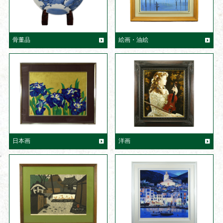
骨董品
絵画・油絵
日本画
洋画