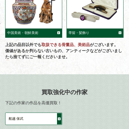
中国美術・朝鮮美術
帯留・髪飾り
上記の品目以外でも
取扱できる骨董品、美術品
がございます。
価値があるか判らない古いもの、アンティークなどがございまし
たら捨てずにご一報くださいませ。
買取強化中の作家
下記の作家の作品を高価買取！
船越 保武