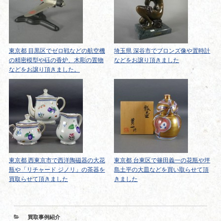
東京都 目黒区でゼロ戦などの航空機
埼玉県 深谷市でブロンズ像や置時計
の精密模型や砡の香炉、木彫の置物
などをお譲り頂きました
などをお譲り頂きました。
東京都 西東京市で西洋陶磁器の大花
東京都 台東区で篠田義一の花瓶や坪
瓶や「リチャード ジノリ」の茶器を
島土平の大皿などを買い取らせて頂
買取らせて頂きました
きました
カ
買取事例紹介