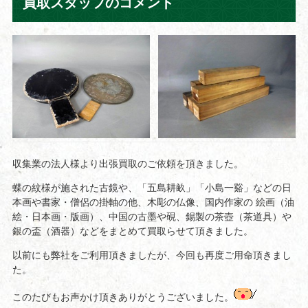
買取スタッフのコメント
収集業の法人様より出張買取のご依頼を頂きました。
蝶の紋様が施された古鏡や、「五島耕畝」「小島一谿」などの日
本画や書家・僧侶の掛軸の他、木彫の仏像、国内作家の 絵画（油
絵・日本画・版画）、中国の古墨や硯、錫製の茶壺（茶道具）や
銀の盃（酒器）などをまとめて買取らせて頂きました。
以前にも弊社をご利用頂きましたが、今回も再度ご用命頂きまし
た。
このたびもお声かけ頂きありがとうございました。