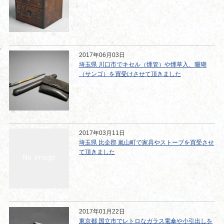
2017年06月03日
埼玉県 川口市でキセル（煙管）や煙草入、珊瑚
（サンゴ）を買受けさせて頂きました
2017年03月11日
埼玉県 比企郡 嵐山町で家具やストーブを買受させ
て頂きました
2017年01月22日
東京都 国立市でレトロなガラス電傘や小引出しを