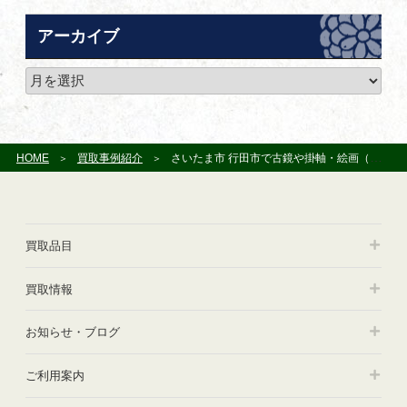
テ
ゴ
アーカイブ
リ
ー
ア
ー
カ
イ
ブ
HOME
買取事例紹介
さいたま市 行田市で古鏡や掛軸・絵画（日本画・油絵・版画）をお譲り頂きました
買取品目
買取情報
お知らせ・ブログ
ご利用案内