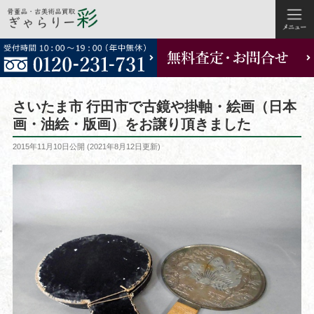
コ
ン
テ
ン
ツ
さいたま市 行田市で古鏡や掛軸・絵画（日本
へ
画・油絵・版画）をお譲り頂きました
ス
投
2015年11月10日
公開 (
2021年8月12日
更新)
キ
稿
ッ
日:
プ