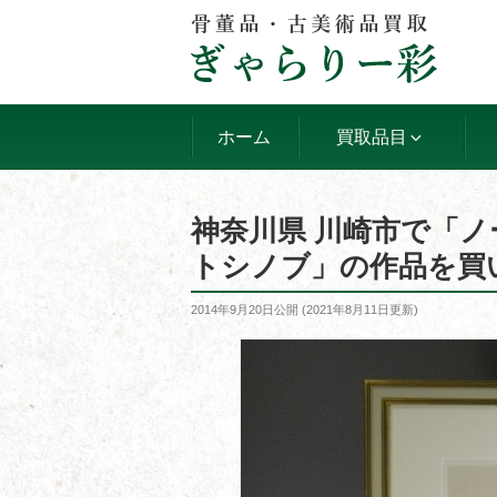
コ
ン
テ
ン
ツ
ホーム
買取品目
へ
ス
キ
神奈川県 川崎市で「
ッ
トシノブ」の作品を買
プ
投
2014年9月20日
公開 (
2021年8月11日
更新)
稿
日: