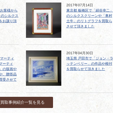
2017年07月14日
のお客様から
東京都 板橋区で「絹谷幸二
」のシルクス
のシルクスクリーンや「奥村
をお譲り頂
土牛」のリトグラフを買取ら
させて頂きました
2017年04月30日
「マーティ
埼玉県 戸田市で「ジョン・
マーティ
ッテンベリー」の作品や根付
」の版画や
を買取らせて頂きました
や、贈答品
買受させて
買取事例紹介一覧を見る