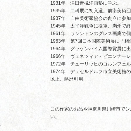
1931年 津田青楓洋画塾に学ぶ。
1935年 二科展に初入選。前衛美術
1937年 自由美術家協会の創立に参
1945年 太平洋戦争に従軍、満州で
1961年 ワシントンのグレス画廊で
1963年 第7回日本国際美術展に「
1964年 グッケンハイム国際賞展に
1966年 ヴェネツィア・ビエンナー
1972年 チューリッヒのコルンフェ
1974年 デュセルドルフ市立美術館の
以上、略歴引用
この作家のお品や神奈川県川崎市でシ
い。