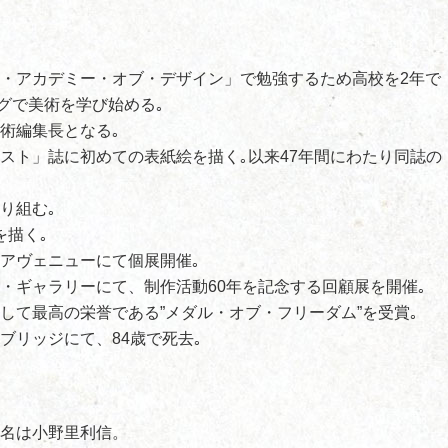
ル・アカデミー・オブ・デザイン」で勉強するため高校を2年で
グで美術を学び始める｡
美術編集長となる｡
ポスト」誌に初めての表紙絵を描く｡以来47年間にわたり同誌の
取り組む｡
を描く｡
・アヴェニューにて個展開催｡
ク・ギャラリーにて、制作活動60年を記念する回顧展を開催｡
として最高の栄誉である”メダル・オブ・フリーダム”を受賞｡
ブリッジにて、84歳で死去｡
本名は小野里利信。