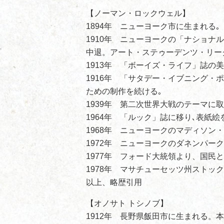
【ノーマン・ロックウェル】
1894年 ニューヨーク市に生まれる｡
1910年 ニューヨークの「ナショナ
中退。アート・ステゥーデンツ・リー
1913年 「ボーイズ・ライフ」誌の
1916年 「サタデー・イブニング・
ための制作を続ける｡
1939年 第二次世界大戦のテーマに
1964年 「ルック」誌に移り､表紙絵
1968年 ニューヨークのマディソン
1972年 ニューヨークのダネンパー
1977年 フォード大統領より、国民
1978年 マサチューセッツ州ストック
以上、略歴引用
【オノサト トシノブ】
1912年 長野県飯田市に生まれる。