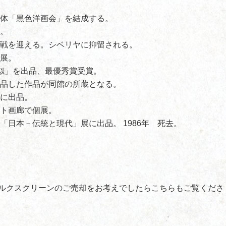
団体「黒色洋画会」を結成する。
加。
終戦を迎える。シベリヤに抑留される。
個展。
相似」を出品、最優秀賞受賞。
出品した作品が同館の所蔵となる。
レに出品。
ルト画廊で個展。
「日本－伝統と現代」展に出品。 1986年 死去。
ルクスクリーンのご売却をお考えでしたらこちらもご覧くださ