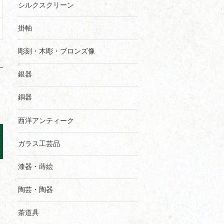
シルクスクリーン
掛軸
彫刻・木彫・ブロンズ像
銀器
銅器
西洋アンティーク
ガラス工芸品
漆器・蒔絵
陶芸・陶器
茶道具