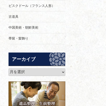
ビスクドール（フランス人形）
古道具
中国美術・朝鮮美術
帯留・髪飾り
アーカイブ
ア
ー
カ
イ
ブ