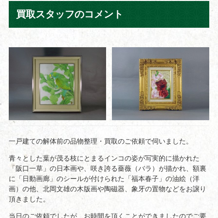
買取スタッフのコメント
一戸建ての解体前の品物整理・買取のご依頼で伺いました。
青々とした葉が茂る枝にとまるインコの姿が写実的に描かれた
「阪口一草」の日本画や、咲き誇る薔薇（バラ）が描かれ、額裏
に「日動画廊」のシールが付けられた「福本春子」の油絵（洋
画）の他、北岡文雄の木版画や陶磁器、象牙の置物などをお譲り
頂きました。
当日のご依頼でしたが、お時間を頂くことができましたのでご要