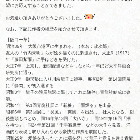
望にお応えすることができました。
お気遣い頂きありがとうございました。
なお、下記に作者の経歴を紹介させて頂きます。
【阪口一草】
明治35年 大阪市港区に生まれる。（本名：政次郎）
友人の「竹内未明」らが絵を描くのに刺激され、大正6（1917）
年「藤田紫雨」に手ほどきを受けた。
大正7年 上京し、新聞配達などをしながら一年ほど太平洋画会
研究所に通う。
大正9年 御形塾に入り川端龍子に師事。 昭和2年 第14回院展
に「静閑」が初入選する
昭和3年 龍子の院展脱退に際してこれに随伴し青龍社結成に参
加。
昭和4年 第1回青龍社展に「新粧」「雨煙る」を出品、
昭和6年 第3回展に「炎風」「爽風」を出品し、社人となる。 以
後塾頭もつとめ、同16年第13回「大仏寺」、同19年第16回「潮
を待つ」、同24年第21回「千手観世音」などの大作を発表。 洋
画的な表現も取り入れながら豪快な作風を展開した。
昭和25年 愛娘を失ったことに端を発して龍子と意見を違え青龍