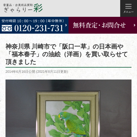
コ
ン
テ
ン
ツ
神奈川県 川崎市で「阪口一草」の日本画や
へ
「福本春子」の油絵（洋画）を買い取らせて
ス
頂きました
キ
ッ
投
2014年6月16日
公開 (
2021年8月11日
更新)
稿
プ
日: