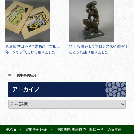
東京都 世田谷区で木版画（宮田三
埼玉県 深谷市でブロンズ像や置時計
郎）を引き取らせて頂きました
などをお譲り頂きました
カ
買取事例紹介
テ
ゴ
アーカイブ
リ
ー
ア
ー
カ
イ
ブ
HOME
買取事例紹介
神奈川県 川崎市で「阪口一草」の日本画や「福本春子」の油絵（洋画）を買い取らせて頂きました