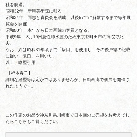
社を脱退。
昭和32年 新興美術院に移る
昭和34年 同志と青炎会を結成、以後57年に解散するまで毎年展
覧会を開催
昭和50年 本年から日本画院の客員となる。
平成9年 8月19日急性肺水腫のため東京都町田市の病院で死
去。
なお、姓は昭和31年頃まで「坂口」を使用し、その後戸籍の記載
に従い「阪口」を用いた。
以上、略歴引用
【福本春子】
詳細な経歴等は定かではありませんが、日動画廊で個展を開催さ
れたようです。
この作家のお品や神奈川県川崎市で日本画のご売却をお考えでし
たらこちらもご覧ください。