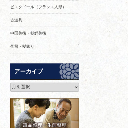
ビスクドール（フランス人形）
古道具
中国美術・朝鮮美術
帯留・髪飾り
アーカイブ
ア
ー
カ
イ
ブ