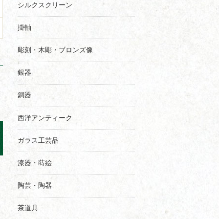
シルクスクリーン
掛軸
彫刻・木彫・ブロンズ像
銀器
銅器
西洋アンティーク
ガラス工芸品
漆器・蒔絵
陶芸・陶器
茶道具