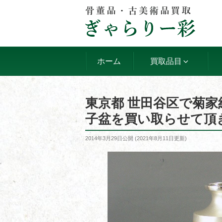
コ
ン
テ
ン
ツ
ホーム
買取品目
へ
ス
キ
東京都 世田谷区で菊
ッ
子盆を買い取らせて頂
プ
投
2014年3月29日
公開 (
2021年8月11日
更新)
稿
日: