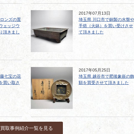
2017年07月13日
ブロンズの置
埼玉県 川口市で銅製の水盤
ウェッジウ
手焙（火鉢）を買い受けさせ
り頂きまし
て頂きました
2017年05月25日
安藤七宝の花
埼玉県 越谷市で肥後象嵌の
を買い取さ
額を買受させて頂きました
買取事例紹介一覧を見る