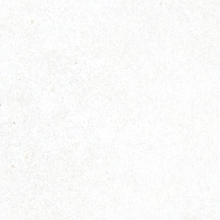
ゴ
リ
ー