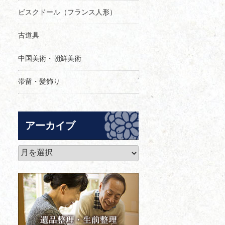
ビスクドール（フランス人形）
古道具
中国美術・朝鮮美術
帯留・髪飾り
アーカイブ
ア
ー
カ
イ
ブ