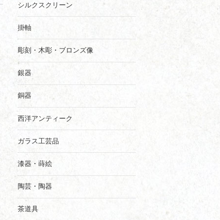
シルクスクリーン
掛軸
彫刻・木彫・ブロンズ像
銀器
銅器
西洋アンティーク
ガラス工芸品
漆器・蒔絵
陶芸・陶器
茶道具