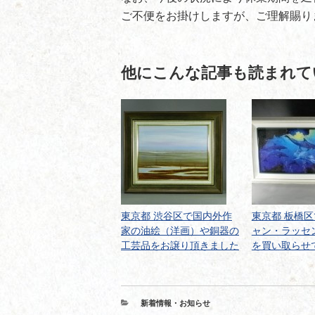
ご不便をお掛けしますが、ご理解賜り
他にこんな記事も読まれて
東京都 渋谷区で国内外作
東京都 板橋
家の油絵（洋画）や銅器の
ャン・ラッセ
工芸品をお譲り頂きました
を買い取らせ
カ
新着情報・お知らせ
テ