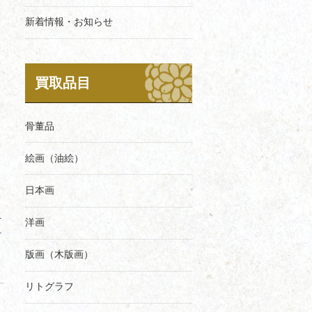
新着情報・お知らせ
買取品目
骨董品
絵画（油絵）
日本画
と
洋画
き
版画（木版画）
リトグラフ