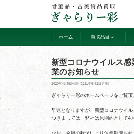
コ
ン
テ
ン
ツ
ホーム
買取品目
へ
ス
キ
新型コロナウイルス感
ッ
業のお知らせ
プ
投
2020年4月8日
公開 (
2021年6月2日
更新)
稿
日:
ぎゃらりー彩のホームページをご覧頂
早速となりますが、新型コロナウイル
つきましては、弊社は原則的として4
なお、今後の状況により休業期間を延