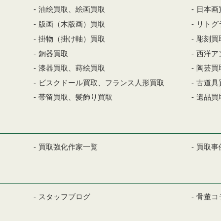
油絵買取、絵画買取
日本画
版画（木版画）買取
リトグ
掛物（掛け軸）買取
彫刻買
銅器買取
西洋ア
漆器買取、蒔絵買取
陶芸買
ビスクドール買取、フランス人形買取
古道具
帯留買取、髪飾り買取
遺品買
買取強化作家一覧
買取事
スタッフブログ
骨董コ