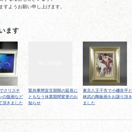
ますようお願い申し上げます。
います
区でクリスチ
緊急事態宣言期限の延長に
東京八王子市で小磯良平
ンの版画など
ともなう休業期間変更のお
林武の陶板画をお譲り頂
て頂きました
知らせ
ました