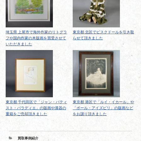
埼玉県 上尾市で海外作家のリトグラ
東京都 北区でビスクドールを引き取
フや国内作家の木版画を買受させて
らせて頂きました
いただきました
東京都 千代田区で「ジャン・バティ
東京都 港区で「ルイ・イカール」や
スト・バラディエ」の版画や漆器の
「ポール・アイズピリ」の版画など
重箱をご売却頂きました
をお譲り頂きました
カ
買取事例紹介