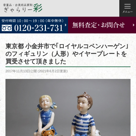
コ
ン
テ
ン
ツ
東京都 小金井市で｢ロイヤルコペンハーゲン｣
へ
のフィギュリン（人形）やイヤープレートを
ス
買受させて頂きました
キ
ッ
投
2017年11月13日
公開 (
2021年6月2日
更新)
稿
プ
日: