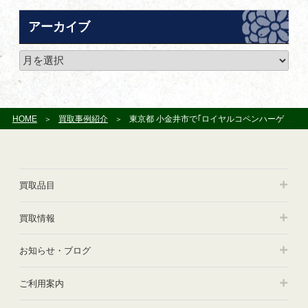
テ
ゴ
アーカイブ
リ
ー
ア
ー
カ
イ
ブ
HOME
買取事例紹介
東京都 小金井市で｢ロイヤルコペンハーゲン｣のフィギュリン（人形）やイヤープレートを買受させて頂きました
買取品目
買取情報
お知らせ・ブログ
ご利用案内