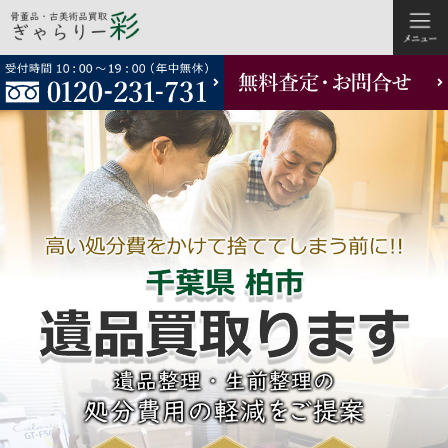
コ
ン
テ
ン
ツ
へ
ス
キ
ッ
プ