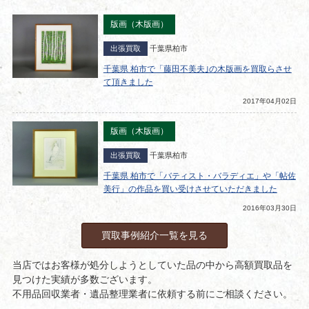
版画（木版画）
出張買取
千葉県柏市
千葉県 柏市で「藤田不美夫｣の木版画を買取らさせ
て頂きました
2017年04月02日
版画（木版画）
出張買取
千葉県柏市
千葉県 柏市で「バティスト・バラディエ」や「帖佐
美行」の作品を買い受けさせていただきました
2016年03月30日
買取事例紹介一覧を見る
当店ではお客様が処分しようとしていた品の中から高額買取品を
見つけた実績が多数ございます。
不用品回収業者・遺品整理業者に依頼する前にご相談ください。