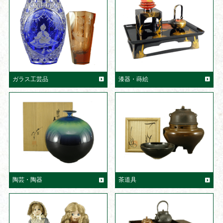
ガラス工芸品
漆器・蒔絵
陶芸・陶器
茶道具