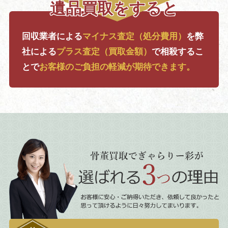
遺品買取をすると
回収業者による
マイナス査定（処分費用）
を
弊
社による
プラス査定（買取金額）
で相殺するこ
とで
お客様のご負担の軽減が期待できます。