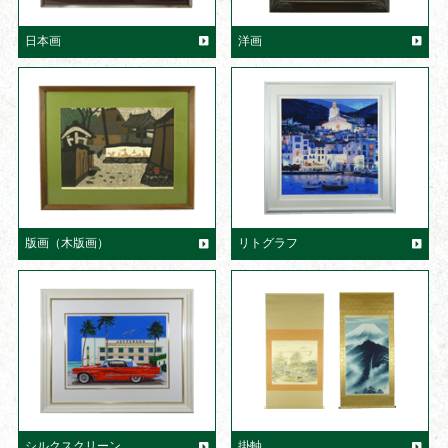
日本画
洋画
版画（木版画）
リトグラフ
シルクスクリーン
掛軸