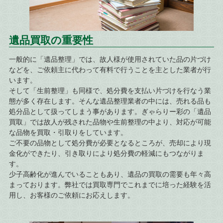
遺品買取の重要性
一般的に「遺品整理」では、故人様が使用されていた品の片づけ
などを、ご依頼主に代わって有料で行うことを主とした業者が行
います。
そして「生前整理」も同様で、処分費を支払い片づけを行なう業
態が多く存在します。そんな遺品整理業者の中には、売れる品も
処分品として扱ってしまう事があります。ぎゃらりー彩の「遺品
買取」では故人が残された品物や生前整理の中より、対応が可能
な品物を買取・引取りをしています。
ご不要の品物として処分費が必要となるところが、売却により現
金化ができたり、引き取りにより処分費の軽減にもつながりま
す。
少子高齢化が進んでいることもあり、遺品の買取の需要も年々高
まっております。弊社では買取専門でこれまでに培った経験を活
用し、お客様のご依頼にお応えします。