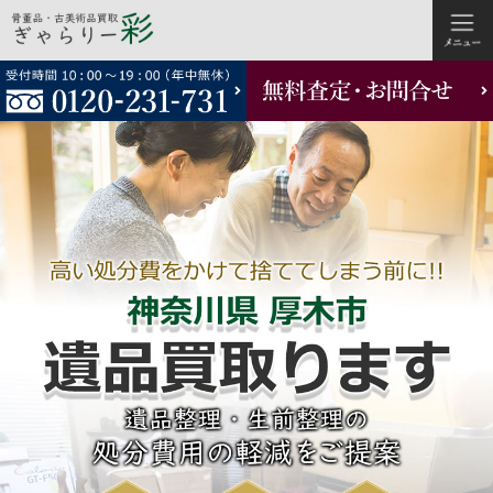
コ
ン
テ
ン
ツ
へ
ス
キ
ッ
プ