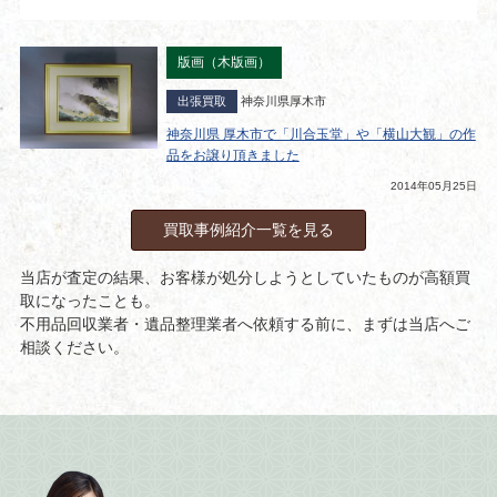
版画（木版画）
出張買取
神奈川県厚木市
神奈川県 厚木市で「川合玉堂」や「横山大観」の作
品をお譲り頂きました
2014年05月25日
買取事例紹介一覧を見る
当店が査定の結果、お客様が処分しようとしていたものが高額買
取になったことも。
不用品回収業者・遺品整理業者へ依頼する前に、まずは当店へご
相談ください。