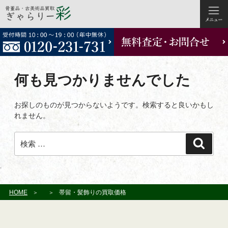
コ
ン
テ
ン
ツ
何も見つかりませんでした
へ
ス
お探しのものが見つからないようです。検索すると良いかもし
キ
れません。
ッ
プ
検
検
索:
索
HOME
帯留・髪飾りの買取価格