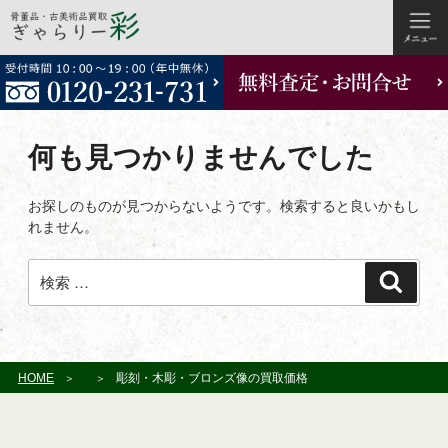
コ
ン
テ
ン
ツ
何も見つかりませんでした
へ
ス
お探しのものが見つからないようです。検索すると良いかもし
キ
れません。
ッ
プ
検
検
索:
索
HOME
彫刻・木彫・ブロンズ像の買取価格