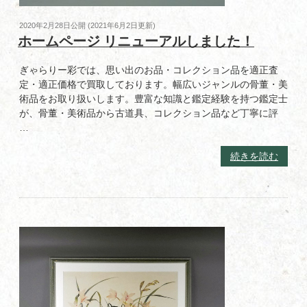
投
2020年2月28日
公開 (
2021年6月2日
更新)
稿
ホームページ リニューアルしました！
日:
ぎゃらりー彩では、思い出のお品・コレクション品を適正査
定・適正価格で買取しております。幅広いジャンルの骨董・美
術品をお取り扱いします。豊富な知識と鑑定経験を持つ鑑定士
が、骨董・美術品から古道具、コレクション品など丁寧に評
…
“ホ
続きを読む
ー
ム
ペ
ー
ジ
リ
ニ
ュ
ー
ア