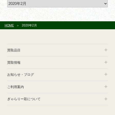
外
ア
作
ー
家
カ
の
イ
リ
ブ
HOME
2020年2月
ト
グ
ラ
フ
買取品目
（版
画）
を
買取情報
お
譲
お知らせ・ブログ
り
頂
ご利用案内
き
ま
し
ぎゃらりー彩について
た”
の