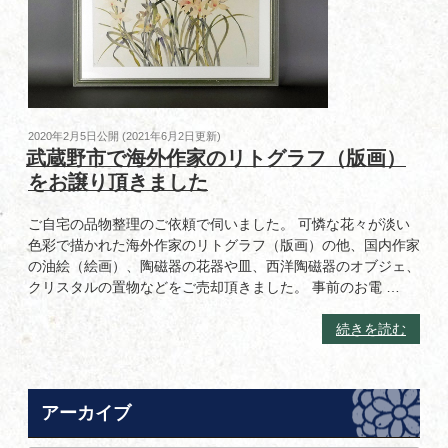
ル
し
ま
し
た！”
の
投
2020年2月5日
公開 (
2021年6月2日
更新)
稿
武蔵野市で海外作家のリトグラフ（版画）
日:
をお譲り頂きました
ご自宅の品物整理のご依頼で伺いました。 可憐な花々が淡い
色彩で描かれた海外作家のリトグラフ（版画）の他、国内作家
の油絵（絵画）、陶磁器の花器や皿、西洋陶磁器のオブジェ、
クリスタルの置物などをご売却頂きました。 事前のお電 …
“武
続きを読む
蔵
野
市
アーカイブ
で
海