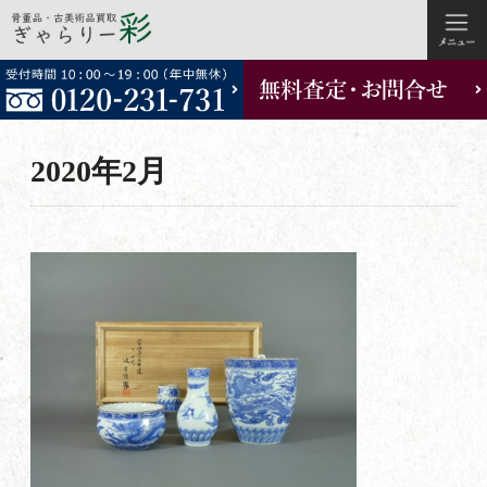
コ
ン
テ
ン
ツ
2020年2月
へ
ス
キ
ッ
プ