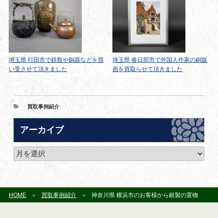
埼玉県 行田市で鉄瓶や銅器などを買
埼玉県 春日部市で外国人作家の銅版
い受させて頂きました
画を買取らせて頂きました
カ
買取事例紹介
テ
ゴ
アーカイブ
リ
ー
ア
ー
カ
イ
ブ
HOME
買取事例紹介
神奈川県 横浜市のお客様から銀製の置物を宅配買取でお譲りいただきました