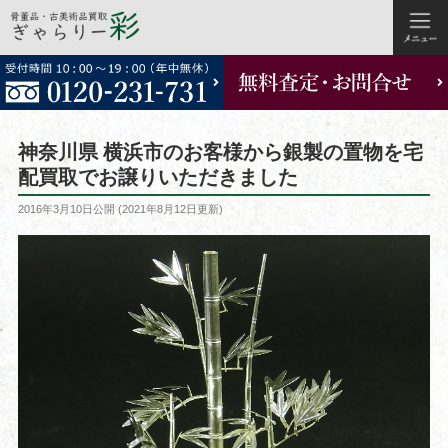
コ
ン
テ
ン
ツ
神奈川県 横浜市のお客様から銀製の置物を宅
へ
配買取でお譲りいただきました
ス
投
2016年3月10日
公開 (
2021年8月12日
更新)
キ
稿
ッ
日:
プ