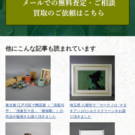
他にこんな記事も読まれています
東京都 江戸川区で陶芸家（「清風与
埼玉県 八潮市で「マーティロ･マヌ
平」「浅倉五十吉」「柳海剛」）の
キアン｣のシルクスクリーンをお譲
作品や版画をお譲り頂きました
り頂きました