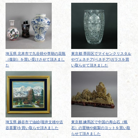
埼玉県 北本市で九谷焼や李朝の花瓶
東京都 墨田区でマイセンクリスタル
（復刻）を買い受けさせて頂きまし
やヴェネチア(ベネチア)ガラスを買
た
い取らせて頂きました
埼玉県 越谷市で油絵(堀井文雄や古
東京都 練馬区で中国の寿山石（蝋
谷喜重)を買い取らせ頂きました
石）の置物や銀製のヨットを買い取
らせて頂きました