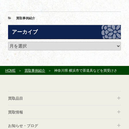
カ
買取事例紹介
テ
ゴ
アーカイブ
リ
ー
ア
ー
カ
イ
ブ
HOME
買取事例紹介
神奈川県 横浜市で茶道具などを買受けさせて頂きました
買取品目
買取情報
お知らせ・ブログ