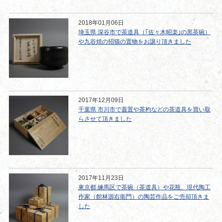
2018年01月06日
埼玉県 深谷市で茶道具（｢佐々木昭楽｣の黒茶碗）
や九谷焼の招猫の置物をお譲り頂きました
2017年12月09日
千葉県 市川市で蓋置や茶杓などの茶道具を買い取
らさせて頂きました
2017年11月23日
東京都 練馬区で茶碗（茶道具）や花瓶、現代陶工
作家（館林源右衛門）の陶芸作品をご売却頂きま
した