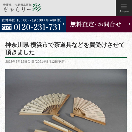
コ
ン
テ
ン
ツ
神奈川県 横浜市で茶道具などを買受けさせて
へ
頂きました
ス
投
2015年7月12日
公開 (
2021年8月12日
更新)
キ
稿
ッ
日:
プ