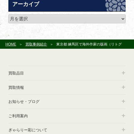
ゴ
アーカイブ
リ
ー
ア
ー
カ
イ
ブ
HOME
買取事例紹介
東京都 練馬区で海外作家の版画（リトグラフ）やブロンズ像を買取らせて頂きました
買取品目
買取情報
お知らせ・ブログ
ご利用案内
ぎゃらりー彩について