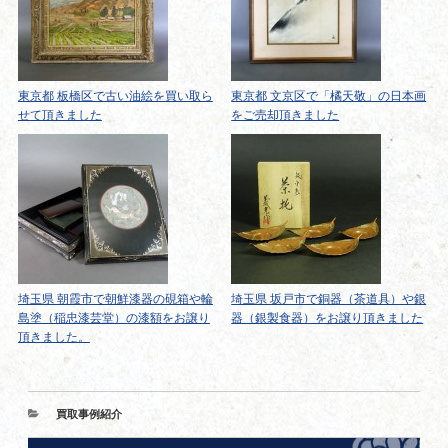
東京都 板橋区で古い油絵を買い取ら
東京都 文京区で「橘天敬」の日本画
せて頂きました
をご売却頂きました
埼玉県 朝霞市で朝鮮漆器の硯箱や輪
埼玉県 坂戸市で銅器（茶道具）や銀
島塗（稲忠漆芸堂）の漆額をお譲り
器（銀製食器）をお譲り頂きました
頂きました。
カ
買取事例紹介
テ