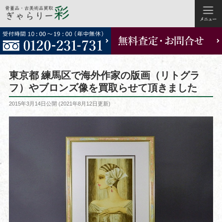
コ
ン
テ
ン
ツ
東京都 練馬区で海外作家の版画（リトグラ
へ
フ）やブロンズ像を買取らせて頂きました
ス
投
2015年3月14日
公開 (
2021年8月12日
更新)
キ
稿
ッ
日:
プ