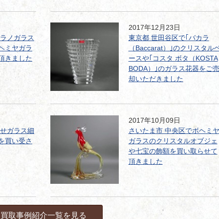
2017年12月23日
ムラノガラス
東京都 世田谷区で｢バカラ
ヘミヤガラ
（Baccarat）｣のクリスタル
頂きました
ースや｢コスタ ボタ（KOSTA
BODA）｣のガラス花器をご
却いただきました
2017年10月09日
被せガラス細
さいたま市 中央区でボヘミ
を買い受さ
ガラスのクリスタルオブジェ
や七宝の飾額を買い取らせて
頂きました
買取事例紹介一覧を見る