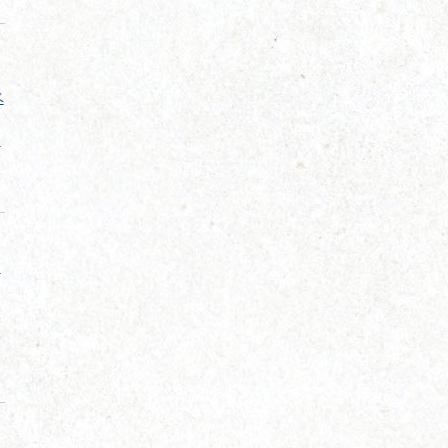
ベ
売
ヤ