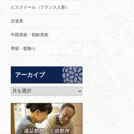
ビスクドール（フランス人形）
古道具
中国美術・朝鮮美術
帯留・髪飾り
アーカイブ
ア
ー
カ
イ
ブ