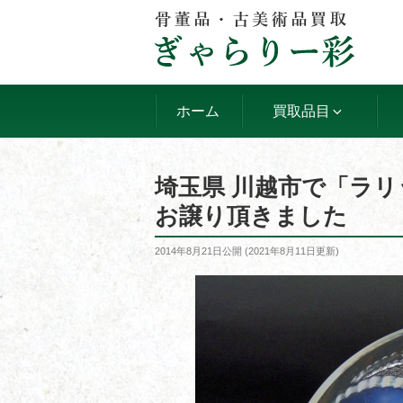
コ
ン
テ
ン
ツ
ホーム
買取品目
へ
ス
キ
埼玉県 川越市で「ラリ
ッ
お譲り頂きました
プ
投
2014年8月21日
公開 (
2021年8月11日
更新)
稿
日: