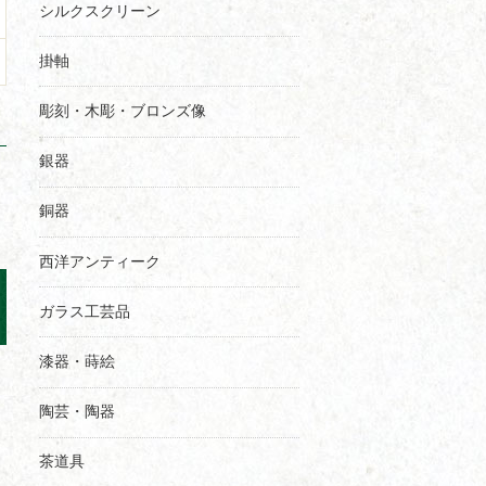
シルクスクリーン
掛軸
彫刻・木彫・ブロンズ像
銀器
銅器
西洋アンティーク
ガラス工芸品
漆器・蒔絵
陶芸・陶器
茶道具