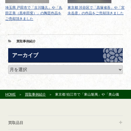
埼玉県 戸田市で「古川隆久」や「丸
東京都 渋谷区で「高塚省吾」や「宮
田正美（黒牟田窯）」の陶芸作品を
永岳彦」の作品をご売却頂きました
ご売却頂きました
カ
買取事例紹介
テ
ゴ
アーカイブ
リ
ー
ア
ー
カ
イ
ブ
HOME
買取事例紹介
東京都 狛江市で「東山魁夷」や「奥山儀八郎」の作品をお譲り頂きました
買取品目