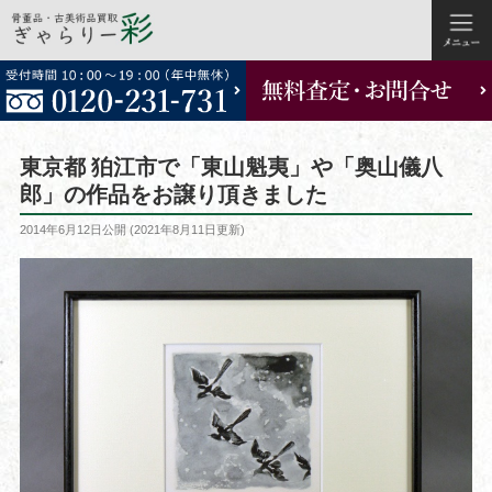
コ
ン
テ
ン
ツ
東京都 狛江市で「東山魁夷」や「奥山儀八
へ
郎」の作品をお譲り頂きました
ス
投
2014年6月12日
公開 (
2021年8月11日
更新)
キ
稿
ッ
日:
プ