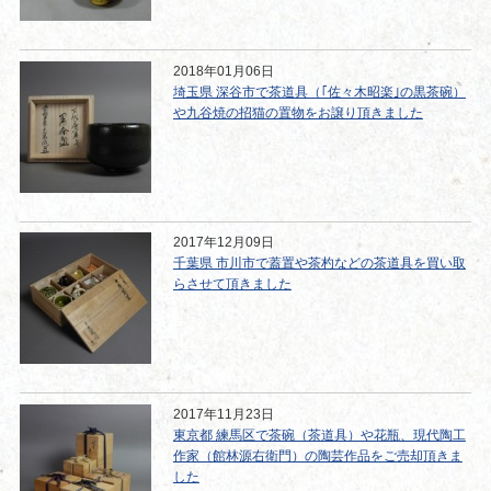
2018年01月06日
埼玉県 深谷市で茶道具（｢佐々木昭楽｣の黒茶碗）
や九谷焼の招猫の置物をお譲り頂きました
2017年12月09日
千葉県 市川市で蓋置や茶杓などの茶道具を買い取
らさせて頂きました
2017年11月23日
東京都 練馬区で茶碗（茶道具）や花瓶、現代陶工
作家（館林源右衛門）の陶芸作品をご売却頂きま
した