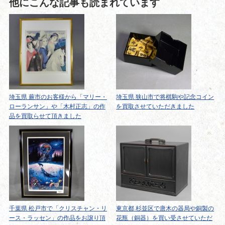
他にこんな記事も読まれています
埼玉県 蕨市のお客様から「マリー・
埼玉県 狭山市で将棋駒や記念コイン
ローランサン」や「木村正志」の作
を買取させていただきました
品を買取らせて頂きました
千葉県 松戸市で「クリスチャン・リ
東京都 杉並区で唐木の器局や銅製の
ース・ラッセン」の作品をお譲り頂
花瓶（銅器）を買い受させていただ