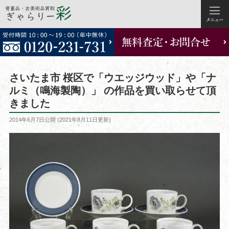
コ
ン
テ
ン
ツ
さいたま市 桜区で「ウエッジウッド」や「ナ
へ
ルミ（鳴海製陶）」 の作品を買い取らせて頂
ス
きました
キ
ッ
投
2014年6月7日
公開 (
2021年8月11日
更新)
稿
プ
日: