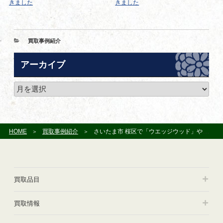
きました
きました
カ
買取事例紹介
テ
ゴ
アーカイブ
リ
ー
ア
ー
カ
イ
ブ
HOME
買取事例紹介
さいたま市 桜区で「ウエッジウッド」や「ナルミ（鳴海製陶）」 の作品を買い取らせて頂きました
買取品目
買取情報