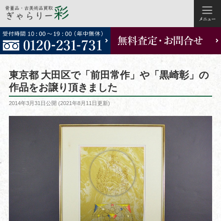
コ
ン
テ
ン
ツ
東京都 大田区で「前田常作」や「黒崎彰」の
へ
作品をお譲り頂きました
ス
投
2014年3月31日
公開 (
2021年8月11日
更新)
キ
稿
ッ
日:
プ