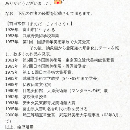
ありがとうございました。
なお、下記の作者の経歴を記載させて頂きます。
【前田常作（まえだ じょうさく）】
1926年 富山市に生まれる
1953年 武蔵野美術学校卒業
1957年 第1回 国際青年美術家展で大賞受賞
その後、抽象画から曼陀羅の形象化にテーマを転
じ、数多くの作品を発表。
1961年 第6回日本国際美術展・東京国立近代美術館賞受賞
1963年 第7回日本国際美術展・優秀賞受賞
1979年 第１１回日本芸術大賞受賞。
1983年 武蔵野美術大学教授（94〜99年まで学長）
1989年 仏教伝道文化賞
1990年 目黒美術館、大原美術館（マンダラへの旅）展
1992年 紫綬褒章授章
1993年 安田火災東郷青児美術館大賞
1995年 富山県入善町名誉町民の称を受ける
2000年 勲三等瑞宝章受賞、武蔵野美術大学理事長（03年3月ま
で）
以上、略歴引用