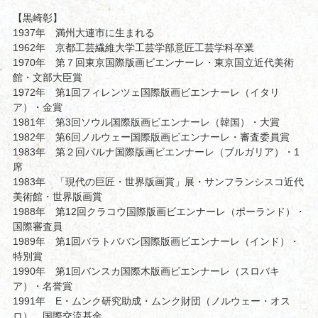
【黒崎彰】
1937年 満州大連市に生まれる
1962年 京都工芸繊維大学工芸学部意匠工芸学科卒業
1970年 第７回東京国際版画ビエンナーレ・東京国立近代美術
館・文部大臣賞
1972年 第1回フィレンツェ国際版画ビエンナーレ（イタリ
ア）・金賞
1981年 第3回ソウル国際版画ビエンナーレ（韓国）・大賞
1982年 第6回ノルウェー国際版画ビエンナーレ・審査委員賞
1983年 第２回バルナ国際版画ビエンナーレ（ブルガリア）・1
席
1983年 「現代の巨匠・世界版画賞」展・サンフランシスコ近代
美術館・世界版画賞
1988年 第12回クラコウ国際版画ビエンナーレ（ポーランド）・
国際審査員
1989年 第1回バラトババン国際版画ビエンナーレ（インド）・
特別賞
1990年 第1回バンスカ国際木版画ビエンナーレ（スロバキ
ア）・名誉賞
1991年 E・ムンク研究助成・ムンク財団（ノルウェー・オス
ロ）、国際交流基金