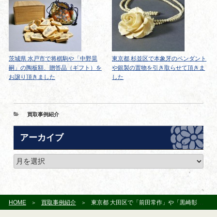
茨城県 水戸市で将棋駒や「中野晃
東京都 杉並区で本象牙のペンダント
嗣」の陶板額、贈答品（ギフト）を
や銀製の置物を引き取らせて頂きま
お譲り頂きました
した
カ
買取事例紹介
テ
ゴ
アーカイブ
リ
ー
ア
ー
カ
イ
ブ
HOME
買取事例紹介
東京都 大田区で「前田常作」や「黒崎彰」の作品をお譲り頂きました