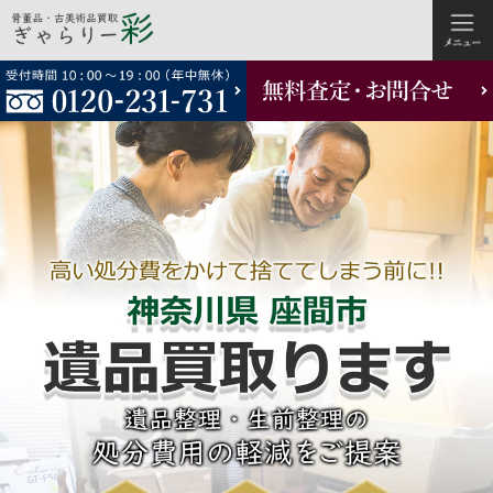
コ
ン
テ
ン
ツ
へ
ス
キ
ッ
プ