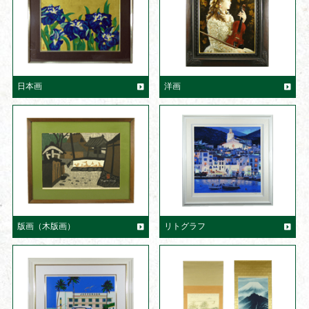
日本画
洋画
版画（木版画）
リトグラフ