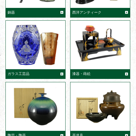
銅器
西洋アンティーク
ガラス工芸品
漆器・蒔絵
陶芸・陶器
茶道具