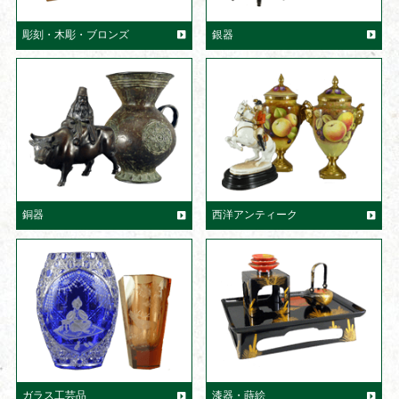
彫刻・木彫・ブロンズ
銀器
銅器
西洋アンティーク
ガラス工芸品
漆器・蒔絵