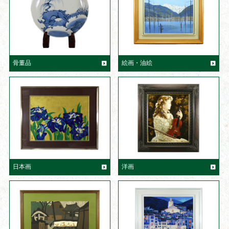
骨董品
絵画・油絵
日本画
洋画