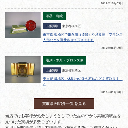
2017年10月03日
漆器・蒔絵
出張買取
東京都板橋区
東京都 板橋区で鎌倉彫（漆器）や洋食器、フランス
人形などを買受させて頂きました
2017年06月09日
彫刻・木彫・ブロンズ像
出張買取
東京都板橋区
東京都 板橋区で木彫の仏像や石仏などを買取りまし
た
2014年01月20日
買取事例紹介一覧を見る
当店ではお客様が処分しようとしていた品の中から高額買取品を
見つけた実績が多数ございます。
不用品回収業者・遺品整理業者に依頼する前にご相談ください。