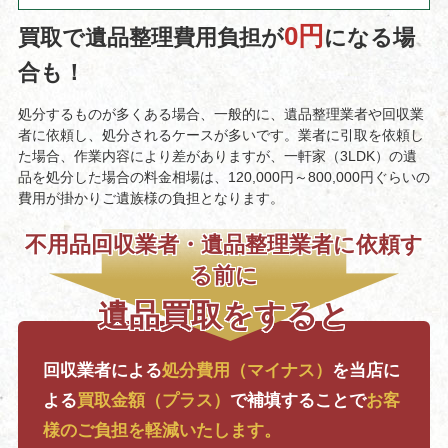
0円
買取で遺品整理費用負担が
になる場
合も！
処分するものが多くある場合、一般的に、遺品整理業者や回収業
者に依頼し、処分されるケースが多いです。業者に引取を依頼し
た場合、作業内容により差がありますが、一軒家（3LDK）の遺
品を処分した場合の料金相場は、120,000円～800,000円ぐらいの
費用が掛かりご遺族様の負担となります。
不用品回収業者・遺品整理業者に依頼す
る前に
遺品買取をすると
回収業者による
処分費用（マイナス）
を
当店に
よる
買取金額（プラス）
で補填することで
お客
様のご負担を軽減いたします。