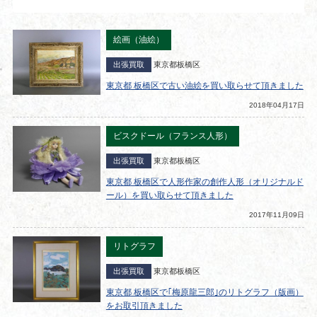
絵画（油絵）
出張買取
東京都板橋区
東京都 板橋区で古い油絵を買い取らせて頂きました
2018年04月17日
ビスクドール（フランス人形）
出張買取
東京都板橋区
東京都 板橋区で人形作家の創作人形（オリジナルド
ール）を買い取らせて頂きました
2017年11月09日
リトグラフ
出張買取
東京都板橋区
東京都 板橋区で｢梅原龍三郎｣のリトグラフ（版画）
をお取引頂きました