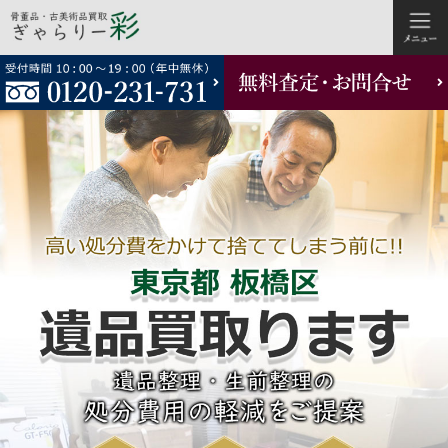
コ
ン
テ
ン
ツ
へ
ス
キ
ッ
プ