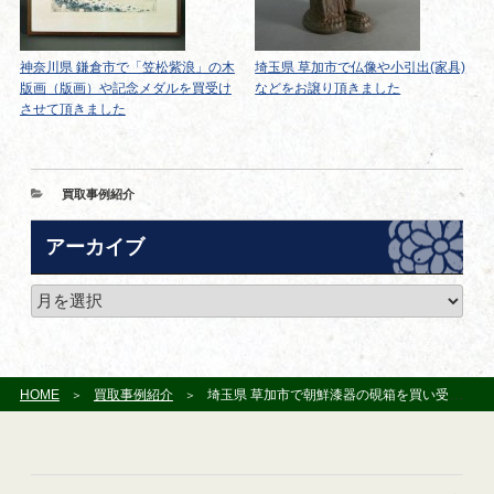
神奈川県 鎌倉市で「笠松紫浪」の木
埼玉県 草加市で仏像や小引出(家具)
版画（版画）や記念メダルを買受け
などをお譲り頂きました
させて頂きました
カ
買取事例紹介
テ
ゴ
アーカイブ
リ
ー
ア
ー
カ
イ
ブ
HOME
買取事例紹介
埼玉県 草加市で朝鮮漆器の硯箱を買い受けさせて頂きました