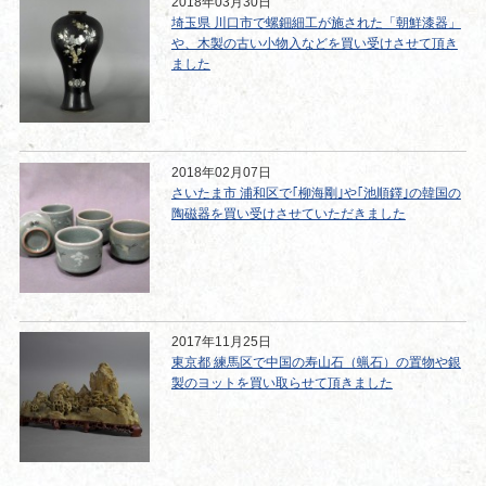
2018年03月30日
埼玉県 川口市で螺鈿細工が施された「朝鮮漆器」
や、木製の古い小物入などを買い受けさせて頂き
ました
2018年02月07日
さいたま市 浦和区で｢柳海剛｣や｢池順鐸｣の韓国の
陶磁器を買い受けさせていただきました
2017年11月25日
東京都 練馬区で中国の寿山石（蝋石）の置物や銀
製のヨットを買い取らせて頂きました