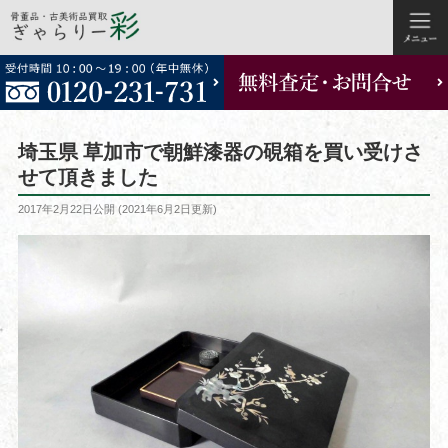
コ
ン
テ
ン
ツ
埼玉県 草加市で朝鮮漆器の硯箱を買い受けさ
へ
せて頂きました
ス
投
2017年2月22日
公開 (
2021年6月2日
更新)
キ
稿
ッ
日:
プ